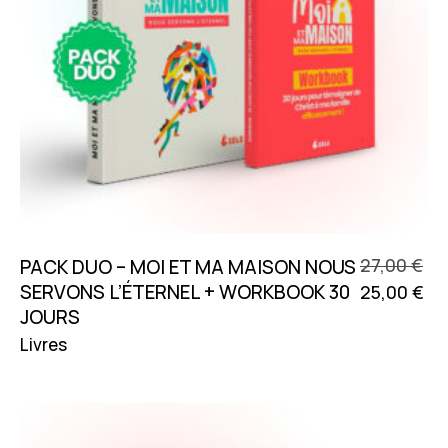
27,00
€
PACK DUO – MOI ET MA MAISON NOUS
SERVONS L’ÉTERNEL + WORKBOOK 30
25,00
€
Le
Le
JOURS
prix
pri
Livres
initial
act
était :
est 
27,00 €.
25,